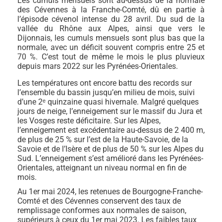
Les cumuls mensuels sont au-dessus de la normale
des Cévennes à la Franche-Comté, dû en partie à
l’épisode cévenol intense du 28 avril. Du sud de la
vallée du Rhône aux Alpes, ainsi que vers le
Dijonnais, les cumuls mensuels sont plus bas que la
normale, avec un déficit souvent compris entre 25 et
70 %. C’est tout de même le mois le plus pluvieux
depuis mars 2022 sur les Pyrénées-Orientales.
Les températures ont encore battu des records sur
l’ensemble du bassin jusqu’en milieu de mois, suivi
d’une 2ᵉ quinzaine quasi hivernale. Malgré quelques
jours de neige, l’enneigement sur le massif du Jura et
les Vosges reste déficitaire. Sur les Alpes,
l’enneigement est excédentaire au-dessus de 2 400 m,
de plus de 25 % sur l’est de la Haute-Savoie, de la
Savoie et de l’Isère et de plus de 50 % sur les Alpes du
Sud. L’enneigement s’est amélioré dans les Pyrénées-
Orientales, atteignant un niveau normal en fin de
mois.
Au 1er mai 2024, les retenues de Bourgogne-Franche-
Comté et des Cévennes conservent des taux de
remplissage conformes aux normales de saison,
supérieurs à ceux du 1er mai 2023. Les faibles taux