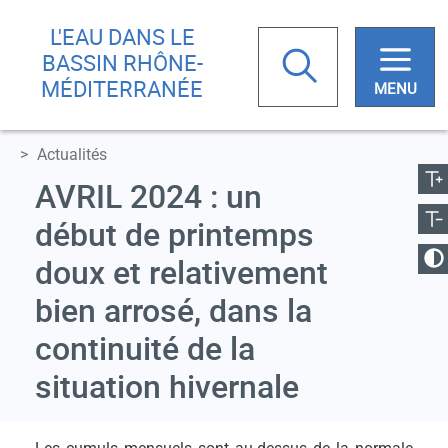
Aller
Skip
L'EAU DANS LE
au
to
Rechercher
BASSIN RHÔNE-
contenu
main
MÉDITERRANÉE
principal
menu
ugmenter la taille
Actualités
Votre
Réduire la taille
AVRIL 2024 : un
recherche
début de printemps
anger le contraste
doux et relativement
bien arrosé, dans la
continuité de la
situation hivernale