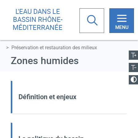
Aller
Skip
L'EAU DANS LE
au
to
Rechercher
BASSIN RHÔNE-
contenu
main
MÉDITERRANÉE
principal
menu
ugmenter la taille
Préservation et restauration des milieux
Votre
Réduire la taille
Zones humides
recherche
anger le contraste
Définition et enjeux