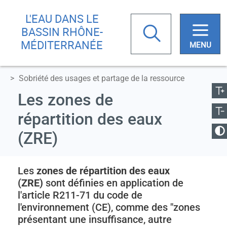
Aller
Skip
L'EAU DANS LE
au
to
Rechercher
BASSIN RHÔNE-
contenu
main
MÉDITERRANÉE
principal
menu
ugmenter la taille
Sobriété des usages et partage de la ressource
Votre
Réduire la taille
Les zones de
recherche
répartition des eaux
anger le contraste
(ZRE)
Les
zones de répartition des eaux
(ZRE)
sont définies en application de
l'article R211-71 du code de
l'environnement (CE), comme des "zones
présentant une insuffisance, autre