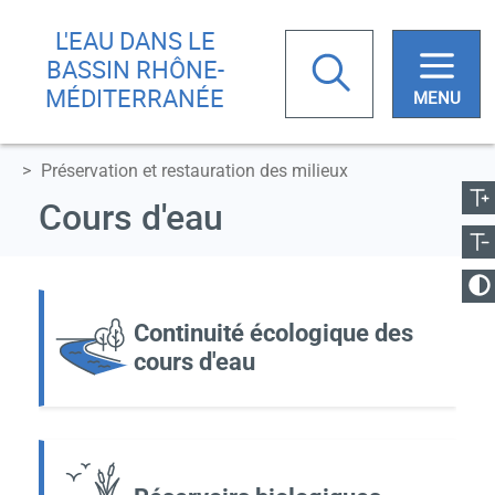
Aller
Skip
L'EAU DANS LE
au
to
Rechercher
BASSIN RHÔNE-
contenu
main
MÉDITERRANÉE
principal
menu
ugmenter la taille
Préservation et restauration des milieux
Votre
Réduire la taille
Cours d'eau
recherche
anger le contraste
Continuité écologique des
cours d'eau