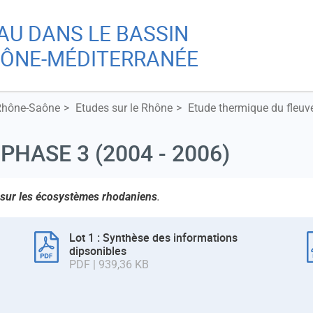
Aller
Skip
EAU DANS LE BASSIN
au
to
Re
contenu
main
ÔNE-MÉDITERRANÉE
principal
menu
Rhône-Saône
Etudes sur le Rhône
Etude thermique du fleu
A
)
 PHASE 3 (2004 - 2006)
Ch
e sur les écosystèmes rhodaniens
.
Lot 1 : Synthèse des informations
dipsonibles
PDF | 939,36 KB