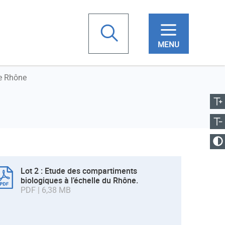
chercher
ve Rhône
ugmenter la taille
Votre
Réduire la taille
recherche
anger le contraste
Lot 2 : Etude des compartiments
biologiques à l’échelle du Rhône.
PDF | 6,38 MB