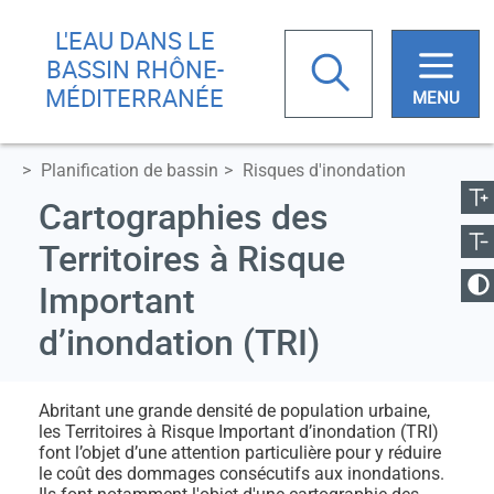
Aller
Skip
L'EAU DANS LE
au
to
Rechercher
BASSIN RHÔNE-
contenu
main
MÉDITERRANÉE
principal
menu
ugmenter la taille
Planification de bassin
Risques d'inondation
Votre
Réduire la taille
Cartographies des
recherche
Territoires à Risque
anger le contraste
Important
d’inondation (TRI)
Abritant une grande densité de population urbaine,
les Territoires à Risque Important d’inondation (TRI)
font l’objet d’une attention particulière pour y réduire
le coût des dommages consécutifs aux inondations.