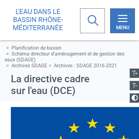
Aller
Skip
L'EAU DANS LE
au
to
Rechercher
BASSIN RHÔNE-
contenu
main
MÉDITERRANÉE
principal
menu
Planification de bassin
Votre
Schéma directeur d'aménagement et de gestion des
recherche
eaux (SDAGE)
ugmenter la taille
Archives SDAGE
Archives : SDAGE 2016-2021
Réduire la taille
La directive cadre
sur l'eau (DCE)
anger le contraste