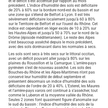
et le déficit s’est accentué par rapport au mois
précédent. L’indice d’humidité des sols est déficitaire
de 20% à 60% sur la bordure nord-est du bassin et sur
une zone qui s’étend de Belfort à Lyon. Il est très
sévèrement déficitaire localement jusqu’à 60 à 80%
sur le Territoire de Belfort et sur l’ouest du Rhône. Cet
indice est cependant en léger excès de 10 à 20% sur
les Hautes-Alpes et jusqu’à 50 à 70% sur le nord de la
Drôme (épisode méditerranéen). Le reste des Alpes
s’est beaucoup asséché depuis le mois précédent,
avec des sols dorénavant dans les normales à secs.
Les sols sont secs à très secs sur le littoral occitan,
avec un déficit pouvant aller jusqu'à 80% sur les
plaines du Roussillon et la Camargue. L’arrière-pays
pyrénéen s’est de nouveau asséché. Les sols des
Bouches-du Rhône et les Alpes-Maritimes n’ont pas
conservé leur humidité de début septembre et
présentent désormais un indice d'humidité des sols
déficitaire de l'ordre de 20 à 40%. L’Esterel, les Maures
et l’arrière-pays varois ont continué à s’assécher, tout
comme le Luberon et la moyenne vallée du Rhône.
Seules 2 zones font quasiment figure d’anomalie sur
le sud du bassin : l’indice d'humidité des sols de la