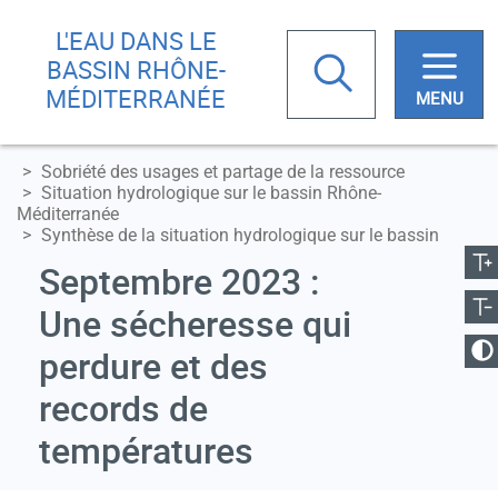
Aller
Skip
L'EAU DANS LE
au
to
Rechercher
BASSIN RHÔNE-
contenu
main
MÉDITERRANÉE
principal
menu
Sobriété des usages et partage de la ressource
Votre
Situation hydrologique sur le bassin Rhône-
recherche
Méditerranée
ugmenter la taille
Synthèse de la situation hydrologique sur le bassin
Réduire la taille
Septembre 2023 :
Une sécheresse qui
anger le contraste
perdure et des
records de
températures