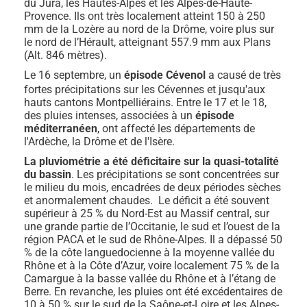
du Jura, les Hautes-Alpes et les Alpes-de-Haute-
Provence. Ils ont très localement atteint 150 à 250
mm de la Lozère au nord de la Drôme, voire plus sur
le nord de l’Hérault, atteignant 557.9 mm aux Plans
(Alt. 846 mètres).
Le 16 septembre, un
épisode Cévenol
a causé de très
fortes précipitations sur les Cévennes et jusqu'aux
hauts cantons Montpelliérains. Entre le 17 et le 18,
des pluies intenses, associées à un
épisode
méditerranéen
, ont affecté les départements de
l'Ardèche, la Drôme et de l'Isère.
La pluviométrie a été déficitaire sur la quasi-totalité
du bassin
. Les précipitations se sont concentrées sur
le milieu du mois, encadrées de deux périodes sèches
et anormalement chaudes. Le déficit a été souvent
supérieur à 25 % du Nord-Est au Massif central, sur
une grande partie de l’Occitanie, le sud et l’ouest de la
région PACA et le sud de Rhône-Alpes. Il a dépassé 50
% de la côte languedocienne à la moyenne vallée du
Rhône et à la Côte d’Azur, voire localement 75 % de la
Camargue à la basse vallée du Rhône et à l’étang de
Berre. En revanche, les pluies ont été excédentaires de
10 à 50 % sur le sud de la Saône-et-Loire et les Alpes-