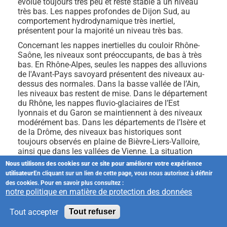
évolue toujours très peu et reste stable à un niveau
très bas. Les nappes profondes de Dijon Sud, au
comportement hydrodynamique très inertiel,
présentent pour la majorité un niveau très bas.
Concernant les nappes inertielles du couloir Rhône-
Saône, les niveaux sont préoccupants, de bas à très
bas. En Rhône-Alpes, seules les nappes des alluvions
de l'Avant-Pays savoyard présentent des niveaux au-
dessus des normales. Dans la basse vallée de l’Ain,
les niveaux bas restent de mise. Dans le département
du Rhône, les nappes fluvio-glaciaires de l’Est
lyonnais et du Garon se maintiennent à des niveaux
modérément bas. Dans les départements de l’Isère et
de la Drôme, des niveaux bas historiques sont
toujours observés en plaine de Bièvre-Liers-Valloire,
ainsi que dans les vallées de Vienne. La situation
reste critique pour la nappe de la molasse Miocène et
Nous utilisons des cookies sur ce site pour améliorer votre expérience
au niveau de la Dombes avec des niveaux très bas.
utilisateur
En cliquant sur un lien de cette page, vous nous autorisez à définir
des cookies. Pour en savoir plus consultez :
La situation reste dégradée sur le pourtour
notre politique en matière de protection des données
méditerranéen. Les risques d’intrusion d’eau salée
sont accrus sur les zones littorales affichant des
Tout accepter
Tout refuser
niveaux bas à très bas, de la Côte d’Azur au
Roussillon. Les niveaux des nappes alluviales de la