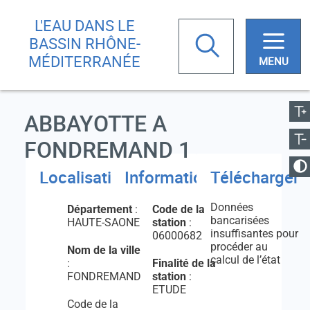
Aller
Skip
L'EAU DANS LE
au
to
Rechercher
BASSIN RHÔNE-
contenu
main
MÉDITERRANÉE
principal
menu
ugmenter la taille
Réduire la taille
ABBAYOTTE A
Votre
recherche
FONDREMAND 1
anger le contraste
Localisation
Informations
Télécharger
Données
Département
:
Code de la
bancarisées
HAUTE-SAONE
station
:
insuffisantes pour
06000682
procéder au
Nom de la ville
calcul de l’état
:
Finalité de la
FONDREMAND
station
:
ETUDE
Code de la