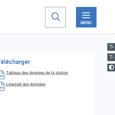
chercher
ugmenter la taille
Votre
Réduire la taille
recherche
Télécharger
anger le contraste
Tableau des données de la station
Légende des données