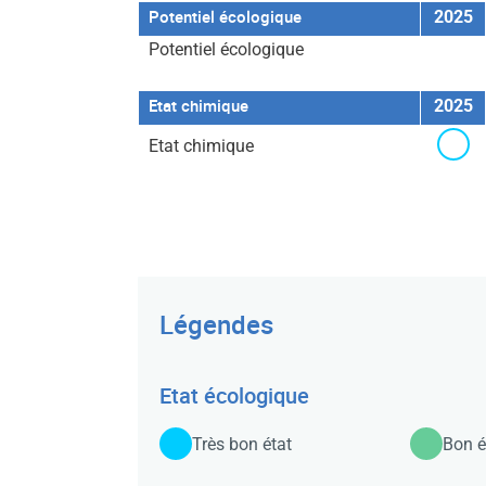
Potentiel écologique
2025
Potentiel écologique
Etat chimique
2025
Détail
Etat chimique
sur
l'état
Légendes
Etat écologique
Très bon état
Bon é