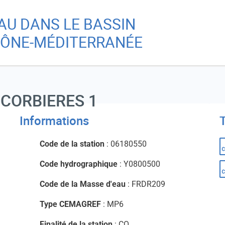
Aller
Skip
EAU DANS LE BASSIN
au
to
Re
contenu
main
ÔNE-MÉDITERRANÉE
principal
menu
A
-CORBIERES 1
Informations
Ch
Code de la station
: 06180550
Code hydrographique
: Y0800500
Code de la Masse d'eau
: FRDR209
Type CEMAGREF
: MP6
Finalité de la station
: CO