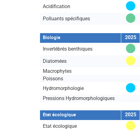
l'état
l'état
l'état
l'état
l'état
l'état
l'état
l'éta
Acidification
Polluants spécifiques
Biologie
2025
Invertébrés benthiques
Diatomées
Macrophytes
Poissons
Hydromorphologie
Pressions Hydromorphologiques
Etat écologique
2025
Etat écologique